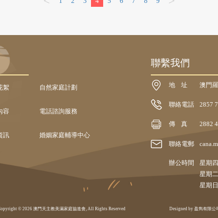
<
>
1
2
3
4
5
6
7
8
9
聯繫我們
地 址
澳門羅
花絮
自然家庭計劃
聯絡電話
2857 
內容
電話諮詢服務
傳 真
2882 
資訊
婚姻家庭輔導中心
聯絡電郵
cana.m
辦公時間
星期四、
星期二
星期
Copyright © 2026 澳門天主教美滿家庭協進會, All Rights Reserved Designed by 盈雋有限公