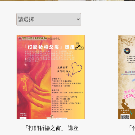
「打開祈禱之窗」 講座
「