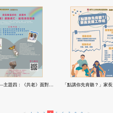
哀傷輔導系列—主題四：《共老》面對死亡，越過哀傷講座
「點講你先肯聽？」家長