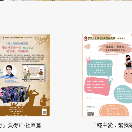
付」負得正-社區篇
「穩主愛．繫我