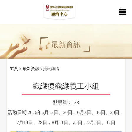
首
服
最
活
婚
返
活
表
動
格
頁
務
新
動
姻
回
最新資訊
消
下
內
資
花
家
主
息
載
主頁
>
最新資訊
>資訊詳情
容
訊
絮
庭
站
輔
織織復織織義工小組
導
點擊量：138
中
活動日期:2026年5月12日、30日，6月8日、16日、30日，
7月14日、28日，8月11日、25日，9月5日、12日
心